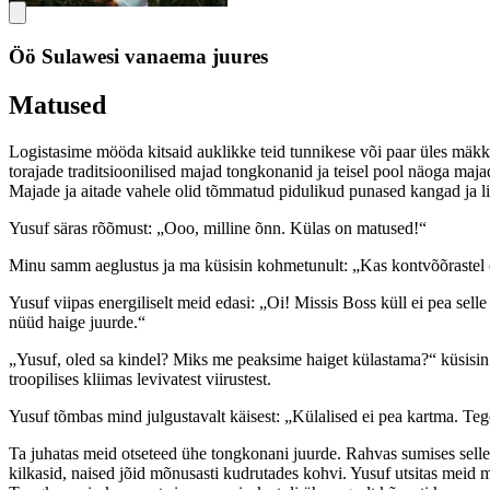
Öö Sulawesi vanaema juures
Matused
Logistasime mööda kitsaid auklikke teid tunnikese või paar üles mäkk
torajade traditsioonilised majad tongkonanid ja teisel pool näoga maj
Majade ja aitade vahele olid tõmmatud pidulikud punased kangad ja l
Yusuf säras rõõmust: „Ooo, milline õnn. Külas on matused!“
Minu samm aeglustus ja ma küsisin kohmetunult: „Kas kontvõõrastel on 
Yusuf viipas energiliselt meid edasi: „Oi! Missis Boss küll ei pea selle
nüüd haige juurde.“
„Yusuf, oled sa kindel? Miks me peaksime haiget külastama?“ küsisin e
troopilises kliimas levivatest viirustest.
Yusuf tõmbas mind julgustavalt käisest: „Külalised ei pea kartma. Te
Ta juhatas meid otseteed ühe tongkonani juurde. Rahvas sumises selle 
kilkasid, naised jõid mõnusasti kudrutades kohvi. Yusuf utsitas meid mö