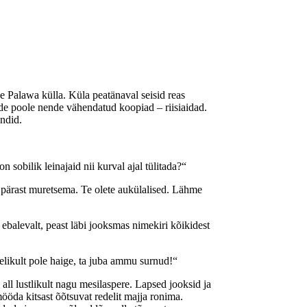
e Palawa külla. Küla peatänaval seisid reas
ade poole nende vähendatud koopiad – riisiaidad.
indid.
sobilik leinajaid nii kurval ajal tülitada?“
 pärast muretsema. Te olete aukülalised. Lähme
balevalt, peast läbi jooksmas nimekiri kõikidest
gelikult pole haige, ta juba ammu surnud!“
all lustlikult nagu mesilaspere. Lapsed jooksid ja
öda kitsast õõtsuvat redelit majja ronima.